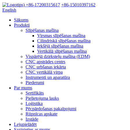
+86-17200315617
+86-15010397162
English
Sākums
Produkti
Slīpēšanas mašīna
Virsmas slīpēšanas mašīna
Cilindriskā slīpēšanas mašīna
Iekšējā slīpēšanas mašīna
Vertikālā slīpēšanas mašīna
Vispārējā dzirksteļu mašīna (EDM)
CNC apstrādes centrs
CNC urbšanas iekārta
CNC vertikālā virpa
Instrumenti un aparatūra
Piederumi
Par mums
Sertifikāts
Pielietojuma lauks
Loģistika
Pēcpārdošanas pakalpojumi
Rūpnīcas apskate
Izstāde
Lejupielādēt
Sazinieties ar mums