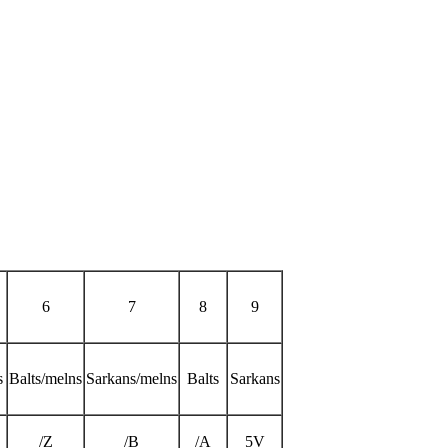
6
7
8
9
s
Balts/melns
Sarkans/melns
Balts
Sarkans
/Z
/B
/A
5V