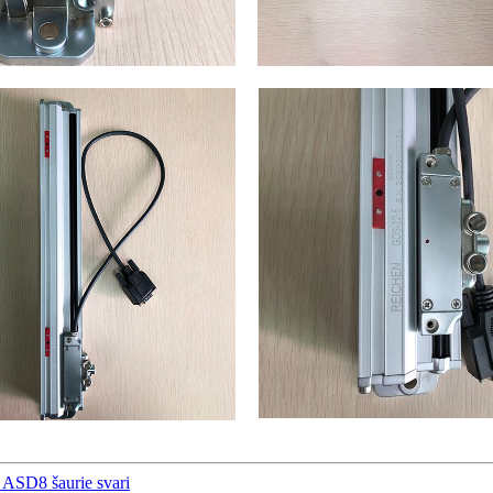
i ASD8 šaurie svari