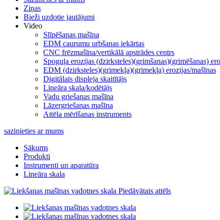
Ziņas
Bieži uzdotie jautājumi
Video
Slīpēšanas mašīna
EDM caurumu urbšanas iekārtas
CNC frēzmašīna/vertikālā apstrādes centrs
Spoguļa erozijas (dzirksteles)(grimšanas)(grimēšanas) er
EDM (dzirksteles)(grimekļa)(grimekļa) erozijas/mašīnas
Digitālais displeja skaitītājs
Lineāra skala/kodētājs
Vadu griešanas mašīna
Lāzergriešanas mašīna
Attēla mērīšanas instruments
sazinieties ar mums
Sākums
Produkti
Instrumenti un aparatūra
Lineāra skala