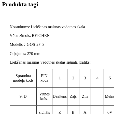
Produkta tagi
Nosaukums: Liekšanas mašīnas vadotnes skala
Vācu zīmols: REICHEN
Modelis：GOS-27-5
Ceļojums: 270 mm
Liekšanas mašīnas vadotnes skalas signāla grafiks:
Spraudņa
PIN
1
2
3
4
5
modeļa kods
kods
Vītnes
9. D
Dzeltens
Zaļš
Zils
Meln
krāsa
signāls
Z
B
A
0V